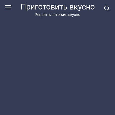
Перейти
Приготовить вкусно
к
контенту
Рецепты, готовим, вкусно