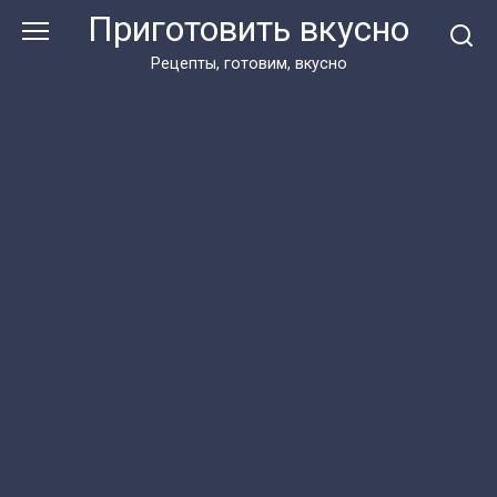
Перейти
Приготовить вкусно
к
контенту
Рецепты, готовим, вкусно