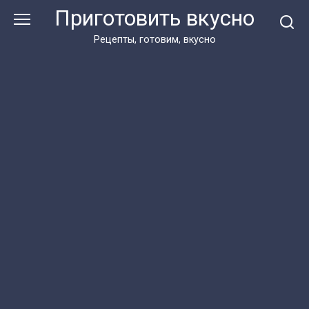
Перейти
Приготовить вкусно
к
контенту
Рецепты, готовим, вкусно