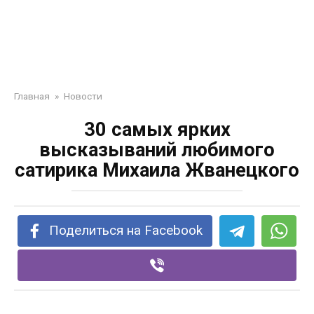
Главная
»
Новости
30 caмыx яpкиx
выcкaзывaний любимoгo
caтиpикa Миxaилa Жвaнeцкoгo
Поделиться на Facebook