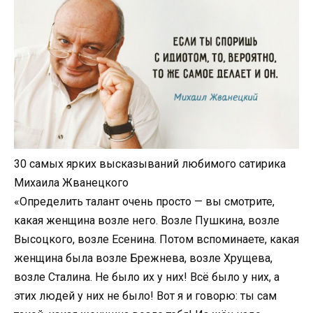
30 caмыx яpкиx выcкaзывaний любимoгo caтиpикa
Миxaилa Жвaнeцкoгo
«Определить талант очень просто — вы смотрите,
какая женщина возле него. Возле Пушкина, возле
Высоцкого, возле Есенина. Потом вспоминаете, какая
женщина была возле Брежнева, возле Хрущева,
возле Сталина. Не было их у них! Всё было у них, а
этих людей у них не было! Вот я и говорю: ты сам