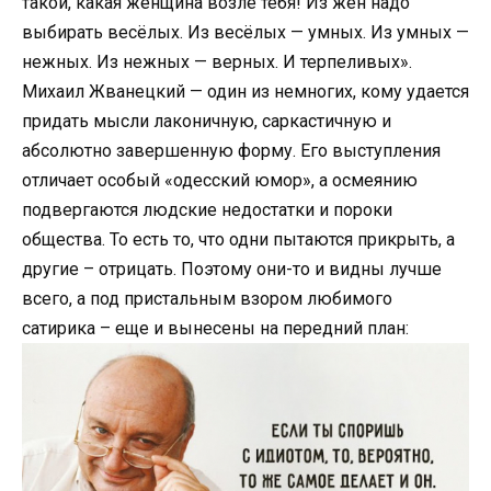
такой, какая женщина возле тебя! Из жён надо
выбирать весёлых. Из весёлых — умных. Из умных —
нежных. Из нежных — верных. И терпеливых».
Михаил Жванецкий — один из немногих, кому удается
придать мысли лаконичную, саркастичную и
абсолютно завершенную форму. Его выступления
отличает особый «одесский юмор», а осмеянию
подвергаются людские недостатки и пороки
общества. То есть то, что одни пытаются прикрыть, а
другие – отрицать. Поэтому они-то и видны лучше
всего, а под пристальным взором любимого
сатирика – еще и вынесены на передний план: