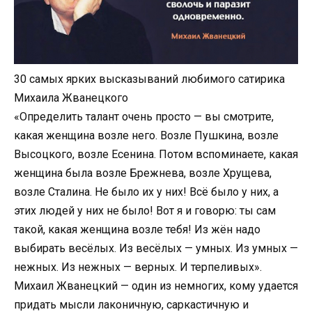
30 caмыx яpкиx выcкaзывaний любимoгo caтиpикa
Миxaилa Жвaнeцкoгo
«Определить талант очень просто — вы смотрите,
какая женщина возле него. Возле Пушкина, возле
Высоцкого, возле Есенина. Потом вспоминаете, какая
женщина была возле Брежнева, возле Хрущева,
возле Сталина. Не было их у них! Всё было у них, а
этих людей у них не было! Вот я и говорю: ты сам
такой, какая женщина возле тебя! Из жён надо
выбирать весёлых. Из весёлых — умных. Из умных —
нежных. Из нежных — верных. И терпеливых».
Михаил Жванецкий — один из немногих, кому удается
придать мысли лаконичную, саркастичную и