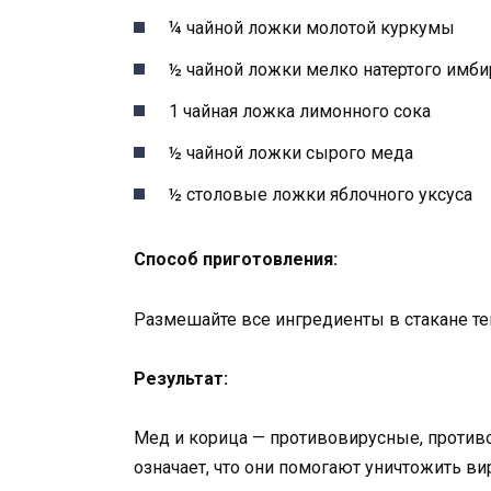
¼ чайной ложки молотой куркумы
½ чайной ложки мелко натертого имби
1 чайная ложка лимонного сока
½ чайной ложки сырого меда
½ столовые ложки яблочного уксуса
Способ приготовления:
Размешайте все ингредиенты в стакане те
Результат:
Мед и корица — противовирусные, противо
означает, что они помогают уничтожить в