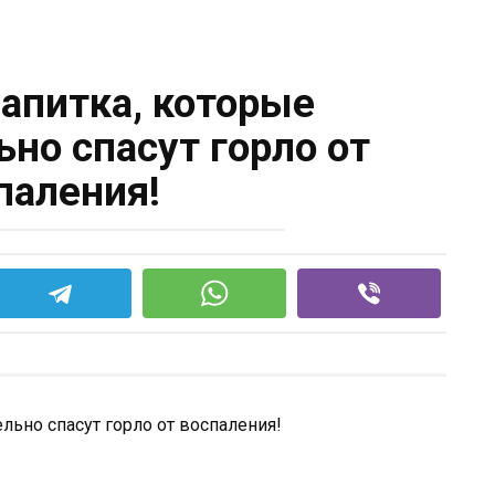
напитка, которые
но спасут горло от
паления!