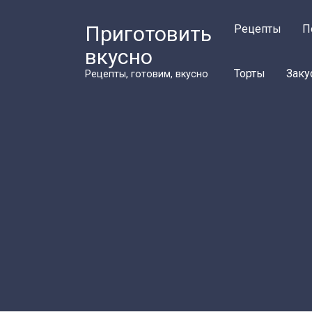
Перейти
к
Приготовить
Рецепты
П
контенту
вкусно
Торты
Заку
Рецепты, готовим, вкусно