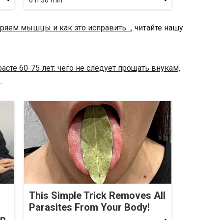
6 h 30 min
ряем мышцы и как это исправить…
, читайте нашу
расте 60-75 лет: чего не следует прощать внукам,
.
This Simple Trick Removes All
Parasites From Your Body!
op