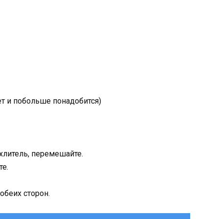
ет и побольше понадобится)
хлитель, перемешайте.
те.
обеих сторон.