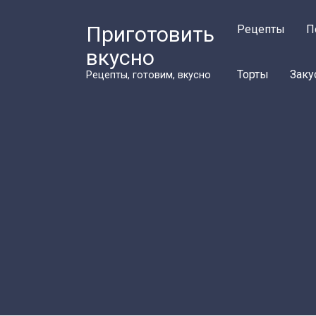
Перейти
к
Приготовить
Рецепты
П
контенту
вкусно
Торты
Заку
Рецепты, готовим, вкусно