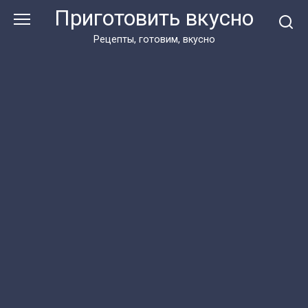
Перейти
Приготовить вкусно
к
контенту
Рецепты, готовим, вкусно