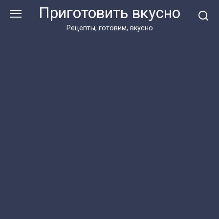
Перейти
Приготовить вкусно
к
контенту
Рецепты, готовим, вкусно