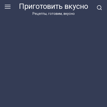
Перейти
Приготовить вкусно
к
контенту
Рецепты, готовим, вкусно