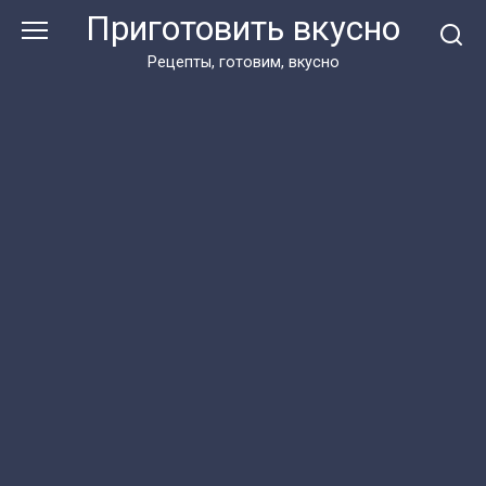
Перейти
Приготовить вкусно
к
контенту
Рецепты, готовим, вкусно