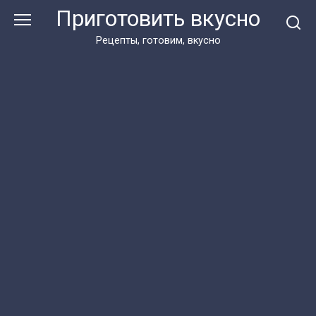
Перейти
Приготовить вкусно
к
контенту
Рецепты, готовим, вкусно