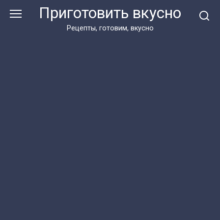
Перейти
Приготовить вкусно
к
контенту
Рецепты, готовим, вкусно