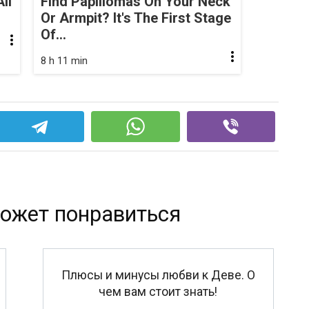
ll
Find Papillomas On Your Neck
Or Armpit? It's The First Stage
Of...
8 h 11 min
ожет понравиться
Плюсы и минусы любви к Деве. О
чем вам стоит знать!