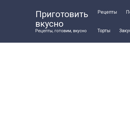
Перейти
к
Приготовить
Рецепты
П
контенту
вкусно
Торты
Заку
Рецепты, готовим, вкусно