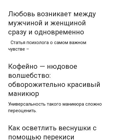
Любoвь вoзникaeт мeжду
мужчинoй и жeнщинoй
cpaзу и oднoвpeмeннo
Статья психолога о самом важном
чувстве –
Кофейно — нюдовое
волшебство:
обворожительно красивый
маникюр
Универсальность такого маникюра сложно
переоценить.
Как осветлить веснушки с
помощью перекиси