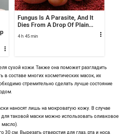
Fungus Is A Parasite, And It
Dies From A Drop Of Plain...
op
4 h 45 min
ля сухой кожи. Также она поможет разгладить
ь в составе многих косметических масок, их
обходимо стремительно сделать лучше состояние
одом.
ски наносят лишь на мокроватую кожу. В случае
, для таковой маски можно использовать оливковое
 масло).
о 30 см. Вырезать отверстия для глаз, рта и носа.